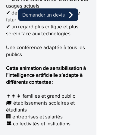
usages actuels
✔ des pistes de réflexion pour le
Demander un devis
futur
✔ un regard plus critique et plus
serein face aux technologies
Une conférence adaptée à tous les
publics
Cette animation de sensibilisation à
l’intelligence artificielle s’adapte à
différents contextes :
👨‍👩‍👧 familles et grand public
🎓 établissements scolaires et
étudiants
🏢 entreprises et salariés
🏛 collectivités et institutions