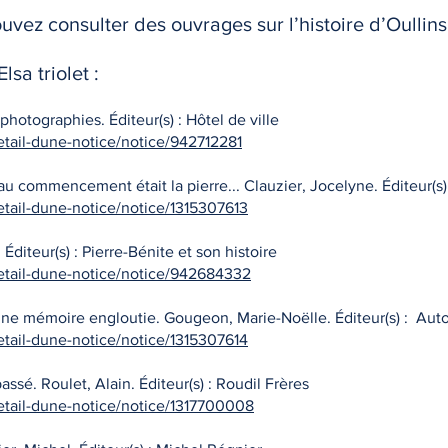
uvez consulter des ouvrages sur l’histoire d’Oullins
sa triolet :
 photographies. Éditeur(s) : Hôtel de ville
etail-dune-notice/notice/942712281
u commencement était la pierre... Clauzier, Jocelyne. Éditeur(s) 
etail-dune-notice/notice/1315307613
 Éditeur(s) : Pierre-Bénite et son histoire
detail-dune-notice/notice/942684332
, une mémoire engloutie. Gougeon, Marie-Noëlle. Éditeur(s) : Aut
etail-dune-notice/notice/1315307614
ssé. Roulet, Alain. Éditeur(s) : Roudil Frères
detail-dune-notice/notice/1317700008