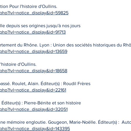
ion Pour l'histoire d'Oullins.
.php?lvl=notice_display&id=59825
ille depuis ses origines jusqu'à nos jours
.php?lvl=notice_display&id=91713
épartement du Rhône. Lyon : Union des sociétés historiques du Rh
.php?lvl=notice_display&id=13659
'histoire d'Oullins.
.php?lvl=notice_display&id=18658
ssé. Roulet, Alain. Éditeur(s) : Roudil Frères
.php?lvl=notice_display&id=22161
 Éditeur(s) : Pierre-Bénite et son histoire
.php?lvl=notice_display&id=32051
, une mémoire engloutie. Gougeon, Marie-Noëlle. Éditeur(s) : Aut
.php?lvl=notice_display&id=143395