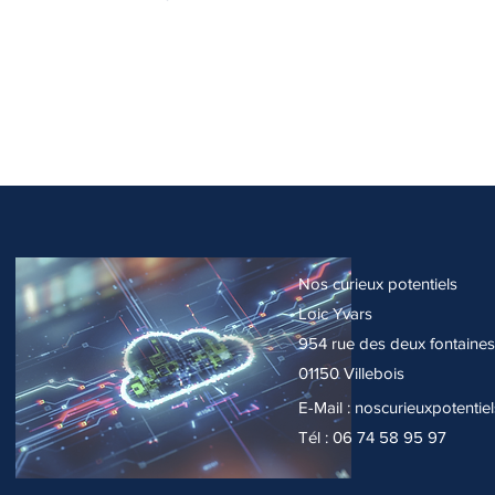
Nos curieux potentiels
Loic Yvars
954 rue des deux fontaines
01150 Villebois
E-Mail :
noscurieuxpotentie
Tél : 06 74 58 95 97