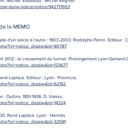
er, Michel. Éditeur(s) : Michel Régnier
etail-dune-notice/notice/942717653
 de la MEMO
ade d'un siècle à l'autre : 1903-2003. Rodolphe Perrin. Editeur 
.php?lvl=notice_display&id=80787
vril 2012 : le creusement du tunnel. Prolongement Lyon-Gerland-O
.php?lvl=notice_display&id=133677
ené Laplace. Editeur : Lyon : Provincia.
.php?lvl=notice_display&id=62192
: Oullins, 1851-1936. D. Valero.
.php?lvl=notice_display&id=14324
 1900. René Laplace. Lyon : Hermès
.php?lvl=notice_display&id=32591